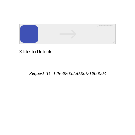
EN
2022年度1-9月份批签发情况
药品
2022-09-27
生产
质量
管理
批签
合格
规范
疫苗名称
规格
合格批数
率
执行