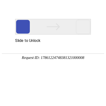
EN
2023年3月批签发信息公示
药品
2024-09-19
生产
质量
截至03月，我公司2023年度的批签发情况如下：
管理
规范
执行