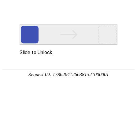
EN
截至01月，我公司2025年度的批签
药品
发情况如下：
生产
质量
2025-02-05
管理
规范
批签合
合格
执行
疫苗名称
规格